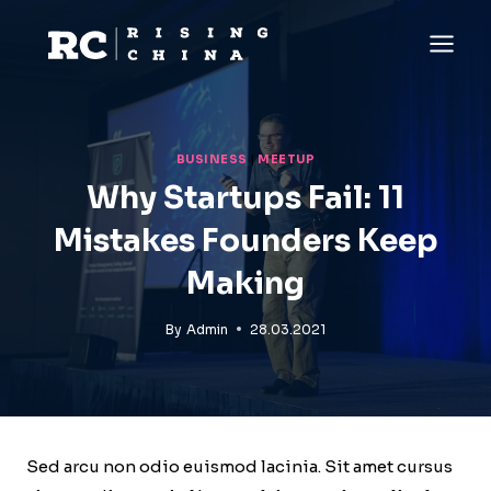
Skip
to
content
BUSINESS
|
MEETUP
Why Startups Fail: 11
Mistakes Founders Keep
Making
By
Admin
28.03.2021
Sed arcu non odio euismod lacinia. Sit amet cursus