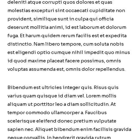
deleniti atque corrupti quos dolores et quas
molestias excepturi sint occaecati cupiditate non
provident, similique sunt in culpa qui officia
deserunt mollitia animi, id est laborum et dolorum
fuga. Et harum quidem rerum facilis est et expedita
distinctio. Nam libero tempore, cum soluta nobis
est eligendi optio cumque nihil impedit quo minus
id quod maxime placeat facere possimus, omnis
voluptas assumenda est, omnis dolor repellendus.
Bibendum est ultricies integer quis. Risus quis
varius quam quisque id diam vel. Lorem mollis
aliquam ut porttitor leo a diam sollicitudin. At
tempor commodo ullamcorper a. Faucibus
scelerisque eleifend donec pretium vulputate
sapien nec. Aliquet bibendum enim facilisis gravida
neque convallis. In hendrerit gravida rutrum