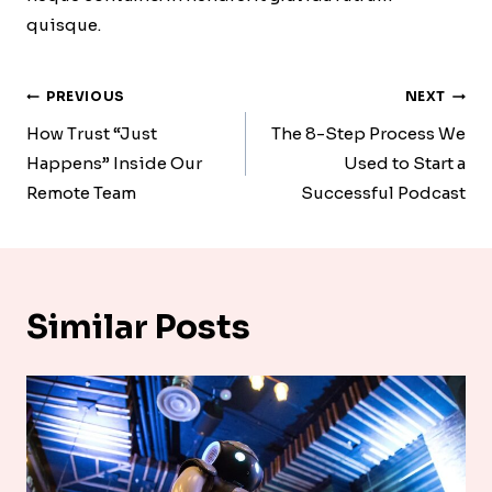
quisque.
Post
PREVIOUS
NEXT
Navigation
How Trust “Just
The 8-Step Process We
Happens” Inside Our
Used to Start a
Remote Team
Successful Podcast
Similar Posts