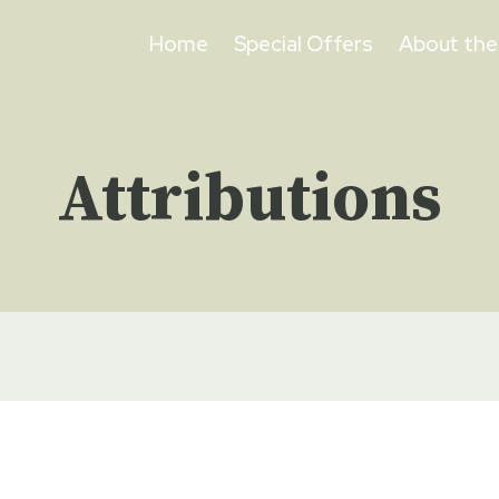
Home
Special Offers
About th
Attributions