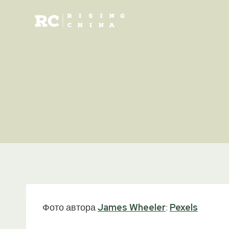
Skip
to
content
Фото автора
James Wheeler
:
Pexels